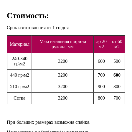
Стоимость:
Срок изготовления от 1 го дня
Максимальная ширина
до 20
от 60
Материал
рулона, мм
м2
м2
240-340
3200
600
500
гр\м2
440 гр\м2
3200
700
600
510 гр\м2
3200
900
800
Сетка
3200
800
700
При больших размерах возможна спайка.